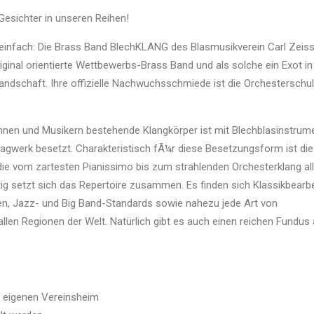
Gesichter in unseren Reihen!
einfach: Die Brass Band BlechKLANG des Blasmusikverein Carl Zeiss
iginal orientierte Wettbewerbs-Brass Band und als solche ein Exot in
ndschaft. Ihre offizielle Nachwuchsschmiede ist die Orchesterschu
nnen und Musikern bestehende Klangkörper ist mit Blechblasinstrum
gwerk besetzt. Charakteristisch fÃ¼r diese Besetzungsform ist die
ie vom zartesten Pianissimo bis zum strahlenden Orchesterklang all
tig setzt sich das Repertoire zusammen. Es finden sich Klassikbearb
ken, Jazz- und Big Band-Standards sowie nahezu jede Art von
llen Regionen der Welt. Natürlich gibt es auch einen reichen Fundus
 eigenen Vereinsheim