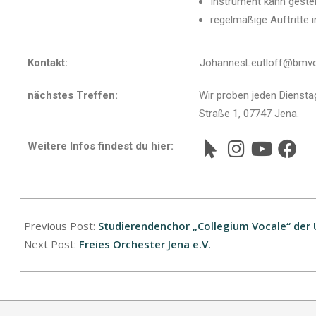
Instrument kann gestel
regelmäßige Auftritte 
Kontakt:
JohannesLeutloff@bmvcz
nächstes Treffen:
Wir proben jeden Diensta
Straße 1, 07747 Jena.
Weitere Infos findest du hier:
Previous Post:
Studierendenchor „Collegium Vocale“ der U
Next Post:
Freies Orchester Jena e.V.