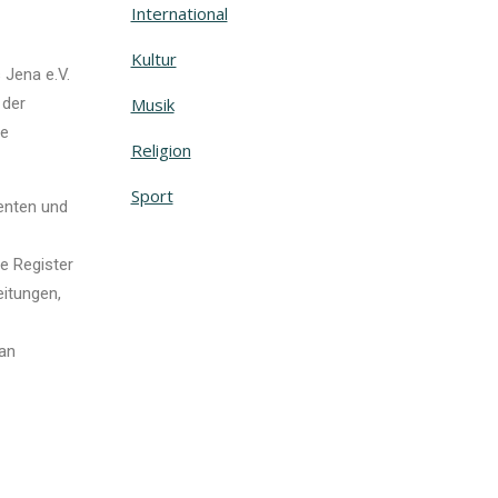
International
Kultur
 Jena e.V.
 der
Musik
le
Religion
Sport
enten und
e Register
eitungen,
 an