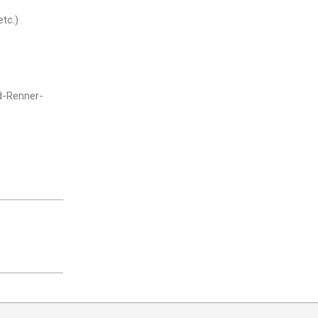
tc.)
d-Renner-